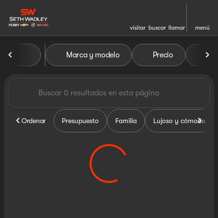
visitar
buscar
llamar
menú
Vehículos en venta en Seth W
Marca y modelo
Precio
Mil
ordenar
filtrar
buscar
volver arriba
Ordenar
Presupuesto
Familia
Lujoso y cómodo