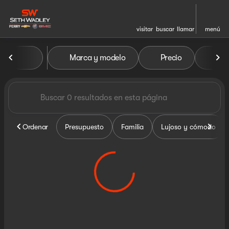
visitar
buscar
llamar
menú
Vehículos en venta en Seth W
Marca y modelo
Precio
Mil
ordenar
filtrar
buscar
volver arriba
Ordenar
Presupuesto
Familia
Lujoso y cómodo