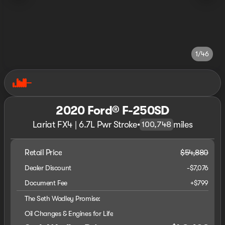
1/46
2020 Ford® F-250SD
Lariat FX4 | 6.7L Pwr Stroke
•
miles
100,748
Retail Price
$54,880
Dealer Discount
-$7,076
Document Fee
+$799
The Seth Wadley Promise:
Oil Changes & Engines for Life