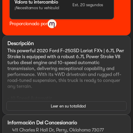
Valora tu intercambio
Est. 20 segundos
¡Necesitamos tu vehículo!
Proporcionado por
Descripción
This powerful 2020 Ford F-250SD Lariat FX4 | 6.7L Pwr
Stroke is equipped with a robust 6.7L Power Stroke V8
turbo diesel engine and 10-speed automatic
transmission, delivering exceptional capability and
performance. With its 4WD drivetrain and rugged off-
road-tuned suspension, this truck is ready to conquer
any terrain.
- 10 Speed Automatic
- 360 Degree Camera
Leer en su totalidad
- 4WD
- 4x4
- 6.7L POWERSTROKE DIESEL
Información Del Concesionario
- Adaptive Cruise Control
411 Charles R Hall Dr, Perry, Oklahoma 73077